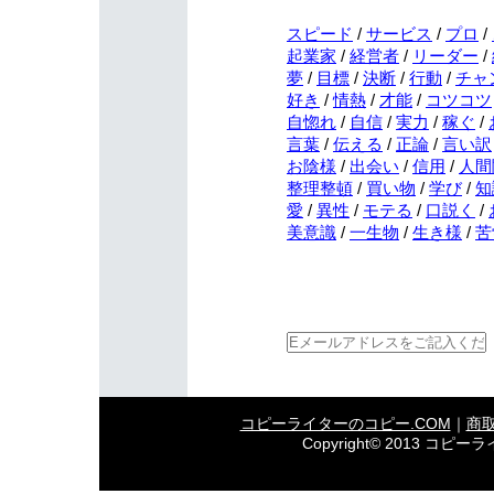
スピード
/
サービス
/
プロ
/
起業家
/
経営者
/
リーダー
/
夢
/
目標
/
決断
/
行動
/
チャ
好き
/
情熱
/
才能
/
コツコツ
自惚れ
/
自信
/
実力
/
稼ぐ
/
言葉
/
伝える
/
正論
/
言い訳
お陰様
/
出会い
/
信用
/
人間
整理整頓
/
買い物
/
学び
/
知
愛
/
異性
/
モテる
/
口説く
/
美意識
/
一生物
/
生き様
/
苦
コピーライターのコピー.COM
｜
商
Copyright© 2013 コピーラ